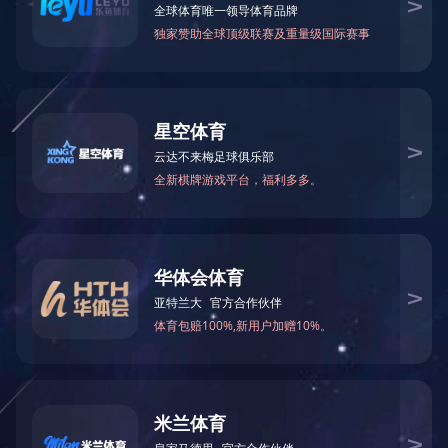
青岛科技大学研究生学位论文开题管理办法（试行）
2024年10月22日
青岛科技大学研究生转导师工作实施细则
2024年10月22日
青岛科技大学信息学院硕士研究生学位授予细则（2023级硕士研究
2024年07月
生开始执行）
08日
共9条
上页
1
下页