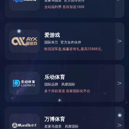
等纵向项目；在国内外高水平学术刊物和重要学术会议发表论文
六十多篇，其中以第一作者和通信作者发表SCI论文27篇；申请
国家发明专利46件，授权36件，转化5件。担任中国人工智能学
会智能融合专业委员会常务委员，国际计算机协会（ACM）青岛
分会副主席、山东省专业学位研究生教指委委员、山东省本科教
育教学电子信息类专业教指委委员、山东电子学会理事、山东人
工智能学会理事、中国海洋湖沼学会信息技术专委会委员、CCF
分布式计算专委会委员。
主要研究方向
海洋物联网、水声通信、隐蔽仿生水声通信、智能通信等。欢迎
通信、信息、计算机、人工智能等专业同学报考课题组研究生，